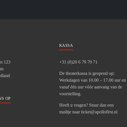
KASSA
an 123
+31 (0)20 6 79 79 71
am
De theaterkassa is geopend op:
lland
Werkdagen van 10.00 – 17.00 uur en
vanaf één uur vóór aanvang van de
voorstelling.
NS OP
Heeft u vragen? Stuur dan een
mailtje naar ticket@apollofirst.nl