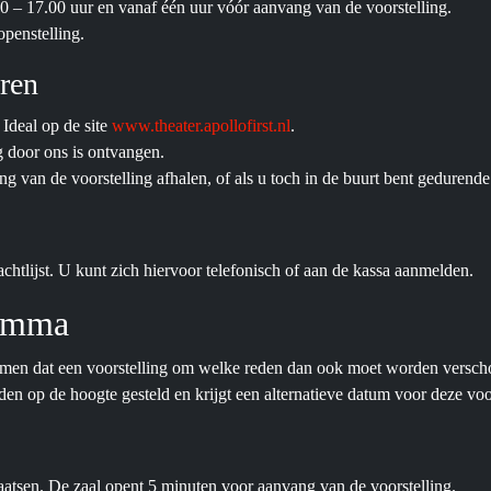
 – 17.00 uur en vanaf één uur vóór aanvang van de voorstelling.
openstelling.
eren
 Ideal op de site
www.theater.apollofirst.nl
.
g door ons is ontvangen.
 van de voorstelling afhalen, of als u toch in de buurt bent gedurende
chtlijst. U kunt zich hiervoor telefonisch of aan de kassa aanmelden.
ramma
men dat een voorstelling om welke reden dan ook moet worden versch
n op de hoogte gesteld en krijgt een alternatieve datum voor deze voorst
laatsen. De zaal opent 5 minuten voor aanvang van de voorstelling.