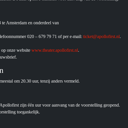
23 te Amsterdam en onderdeel van
telefoonnummer 020 – 679 79 71 of per e-mail:
ticket@apollofirst.nl
.
 u op onze website
www.theater.apollofirst.nl
.
euwsbrief.
en
meestal om 20.30 uur, tenzij anders vermeld.
pollofirst zijn één uur voor aanvang van de voorstelling geopend.
rstelling toegankelijk.