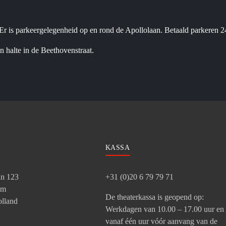
. Er is parkeergelegenheid op en rond de Apollolaan. Betaald parkeren 2
 halte in de Beethovenstraat.
KASSA
an 123
+31 (0)20 6 79 79 71
am
De theaterkassa is geopend op:
lland
Werkdagen van 10.00 – 17.00 uur en
vanaf één uur vóór aanvang van de