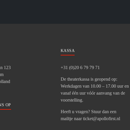
KASSA
an 123
+31 (0)20 6 79 79 71
am
De theaterkassa is geopend op:
lland
Werkdagen van 10.00 – 17.00 uur en
vanaf één uur vóór aanvang van de
voorstelling.
NS OP
Heeft u vragen? Stuur dan een
mailtje naar ticket@apollofirst.nl