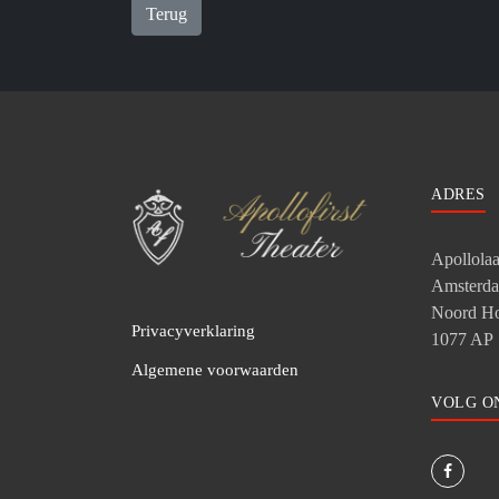
Terug
ADRES
Apollola
Amsterd
Noord Ho
Privacyverklaring
1077 AP
Algemene voorwaarden
VOLG O