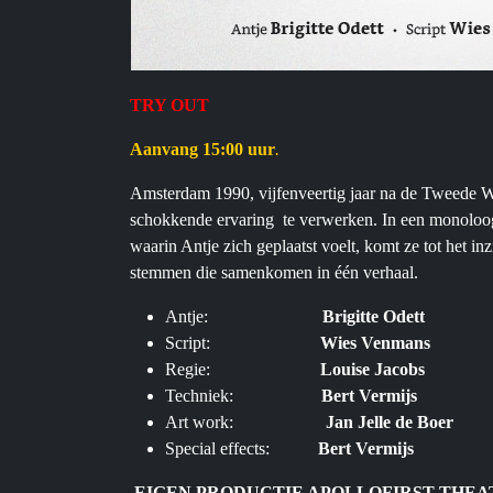
TRY OUT
Aanvang 15:00 uur
.
Amsterdam 1990, vijfenveertig jaar na de Tweede Wer
schokkende ervaring te verwerken. In een monoloog v
waarin Antje zich geplaatst voelt, komt ze tot het i
stemmen die samenkomen in één verhaal.
Antje:
Brigitte Odett
Script:
Wies Venmans
Regie:
Louise Jacobs
Techniek:
Bert Vermijs
Art work:
Jan Jelle de Boer
Special effects:
Bert Vermij
EIGEN PRODUCTIE APOLLOFIRST THEA