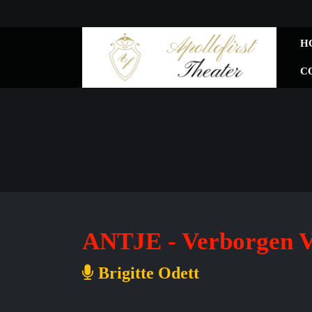
H
C
ANTJE - Verborgen V
Brigitte Odett