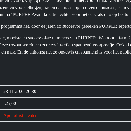
ndere avond, vrijdag de 28
november in het Apollo first. Met theate
izenden voorstellingen, traden daarnaast op in diverse musicals, schreve
mma ‘PURPER Avant la lettre’ echter voor het eerst als duo op het ton
ale programma het, door de jaren zo succesvol gebleken PURPER-repertoi
kste, mooiste en succesvolste nummers van PURPER. Waarom juist nu? O
Deze try-out wordt een zeer exclusief en spannend voorproefje. Ook al
n en mag. En de uitkomst net zo ongewis en spannend is voor het publiek
28-11-2025 20:30
€25,00
Apollofirst theater