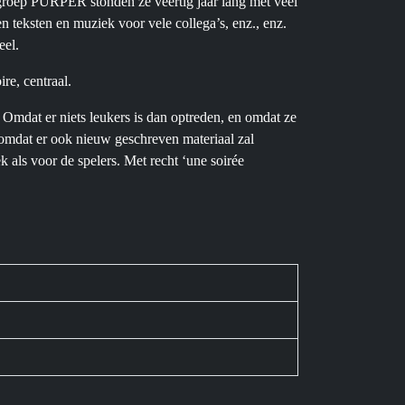
rgroep PURPER stonden ze veertig jaar lang met veel
n teksten en muziek voor vele collega’s, enz., enz.
eel.
re, centraal.
mdat er niets leukers is dan optreden, en omdat ze
 omdat er ook nieuw geschreven materiaal zal
 als voor de spelers. Met recht ‘une soirée