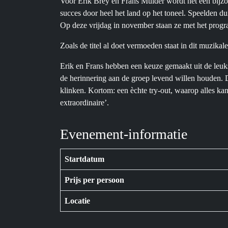
Voor Erik Brey en Frans Mulder wordt het een bijzo
succes door heel het land op het toneel. Speelden du
Op deze vrijdag in november staan ze met het progra
Zoals de titel al doet vermoeden staat in dit muzik
Erik en Frans hebben een keuze gemaakt uit de leu
de herinnering aan de groep levend willen houden. 
klinken. Kortom: een èchte try-out, waarop alles ka
extraordinaire’.
Evenement-informatie
Startdatum
Prijs per persoon
Locatie