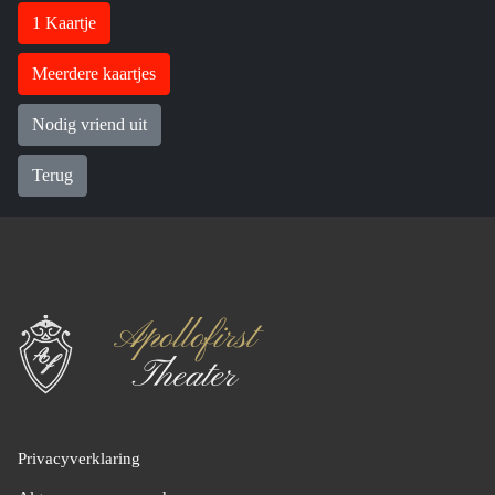
1 Kaartje
Meerdere kaartjes
Nodig vriend uit
Terug
Privacyverklaring