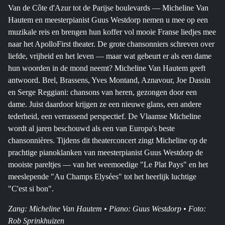
Van de Côte d'Azur tot de Parijse boulevards — Micheline Van
Hautem en meesterpianist Guus Westdorp nemen u mee op een
muzikale reis en brengen hun koffer vol mooie Franse liedjes mee
naar het ApolloFirst theater. De grote chansonniers schreven over
liefde, vrijheid en het leven — maar wat gebeurt er als een dame
hun woorden in de mond neemt? Micheline Van Hautem geeft
antwoord. Brel, Brassens, Yves Montand, Aznavour, Joe Dassin
en Serge Reggiani: chansons van heren, gezongen door een
dame. Juist daardoor krijgen ze een nieuwe glans, een andere
tederheid, een verrassend perspectief. De Vlaamse Micheline
wordt al jaren beschouwd als een van Europa's beste
chansonnières. Tijdens dit theaterconcert zingt Micheline op de
prachtige pianoklanken van meesterpianist Guus Westdorp de
mooiste pareltjes — van het weemoedige "Le Plat Pays" en het
meeslepende "Au Champs Elysées" tot het heerlijk luchtige
"C'est si bon".
Zang: Micheline Van Hautem • Piano: Guus Westdorp • Foto:
Rob Sprinkhuizen