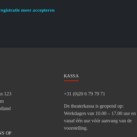
registratie meer accepteren
KASSA
an 123
+31 (0)20 6 79 79 71
am
De theaterkassa is geopend op:
lland
Werkdagen van 10.00 – 17.00 uur en
vanaf één uur vóór aanvang van de
voorstelling.
NS OP