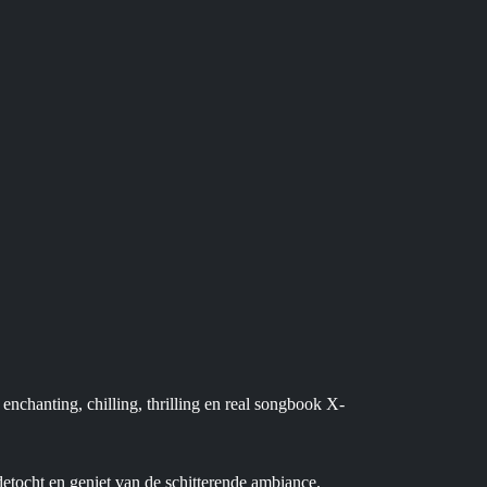
chanting, chilling, thrilling en real songbook X-
etocht en geniet van de schitterende ambiance.