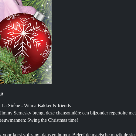
ng
n La Sirène - Wilma Bakker & friends
mmy Sernesky brengt deze chansonnière een bijzonder repertoire met en
sneeuwmannen: Swing the Christmas time!
 voor kerst vol zang, dans en humor. Beleef de magische muzikale sled