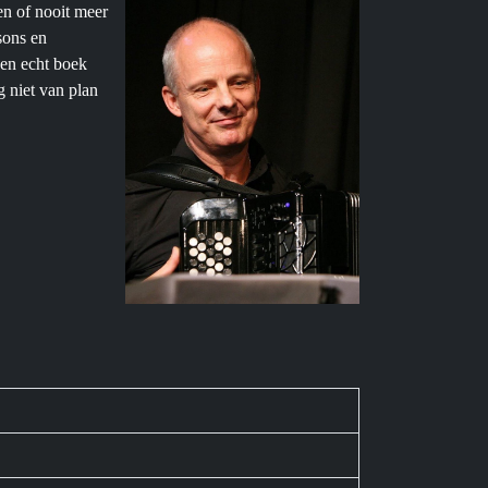
en of nooit meer
sons en
een echt boek
g niet van plan