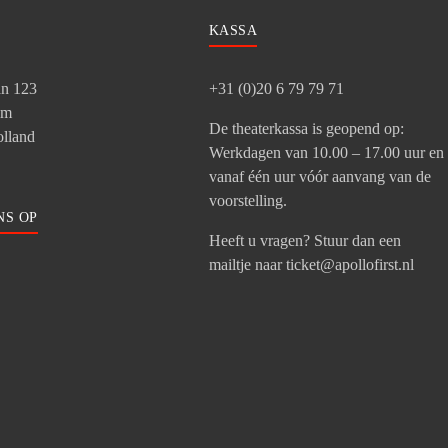
KASSA
an 123
+31 (0)20 6 79 79 71
am
De theaterkassa is geopend op:
lland
Werkdagen van 10.00 – 17.00 uur en
vanaf één uur vóór aanvang van de
voorstelling.
NS OP
Heeft u vragen? Stuur dan een
mailtje naar ticket@apollofirst.nl